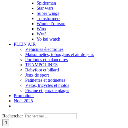
Spiderman
Star wars
Super wings
Transformers
Winnie l’ourson
Winx
Wwf
Yo kai watch
PLEIN AIR
Véhicules électriques
Maisonnettes, toboggans et air de jeux
Portiques et balançoires
TRAMPOLINES
Babyfoot et billard
Jeux de sport
Patinettes et trotinettes
Vélos, tricycles et motos
Piscine et jeux de plages
Promotions
Noël 2025
Rechercher