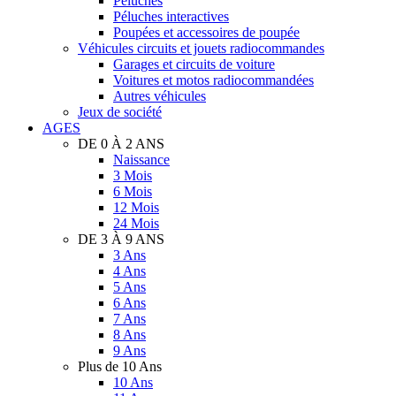
Péluches
Péluches interactives
Poupées et accessoires de poupée
Véhicules circuits et jouets radiocommandes
Garages et circuits de voiture
Voitures et motos radiocommandées
Autres véhicules
Jeux de société
AGES
DE 0 À 2 ANS
Naissance
3 Mois
6 Mois
12 Mois
24 Mois
DE 3 À 9 ANS
3 Ans
4 Ans
5 Ans
6 Ans
7 Ans
8 Ans
9 Ans
Plus de 10 Ans
10 Ans