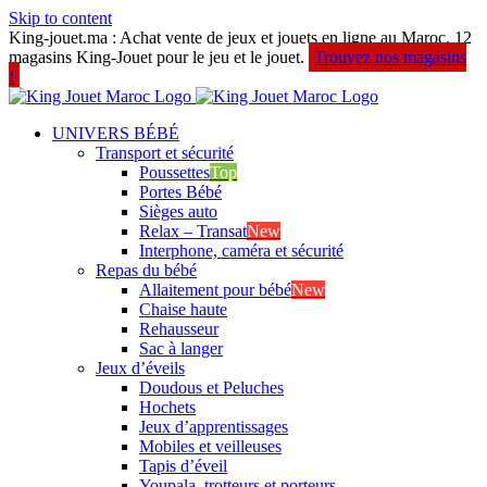
Skip to content
King-jouet.ma : Achat vente de jeux et jouets en ligne au Maroc. 12
magasins King-Jouet pour le jeu et le jouet.
Trouvez nos magasins
!
UNIVERS BÉBÉ
Transport et sécurité
Poussettes
Top
Portes Bébé
Sièges auto
Relax – Transat
New
Interphone, caméra et sécurité
Repas du bébé
Allaitement pour bébé
New
Chaise haute
Rehausseur
Sac à langer
Jeux d’éveils
Doudous et Peluches
Hochets
Jeux d’apprentissages
Mobiles et veilleuses
Tapis d’éveil
Youpala, trotteurs et porteurs