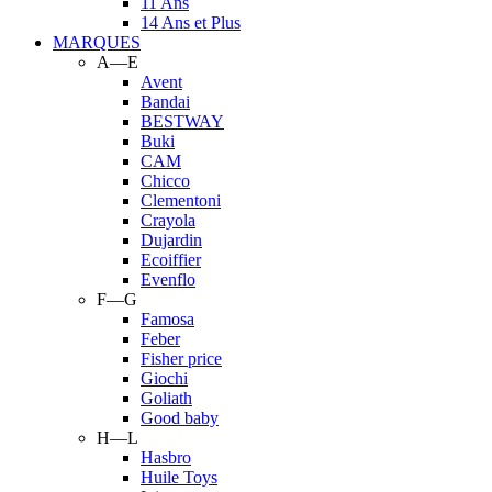
11 Ans
14 Ans et Plus
MARQUES
A—E
Avent
Bandai
BESTWAY
Buki
CAM
Chicco
Clementoni
Crayola
Dujardin
Ecoiffier
Evenflo
F—G
Famosa
Feber
Fisher price
Giochi
Goliath
Good baby
H—L
Hasbro
Huile Toys