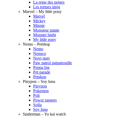
La reine des neiges
Les tortues ninja
Marvel – My little pony
Marvel
Mickey
Minnie
Monsieur patate
Monster hight
My little pony
Nemo – Petshop
Nemo
Nenuco
Novi stars
Paw patrol patpatrouille
Peppa big
Pet parade
Petshop
Pinypon – Soy luna
Pinypon
Pokemon
Poli
Power rangers
Sofia
Soy luna
Spiderman – Yo kai watch