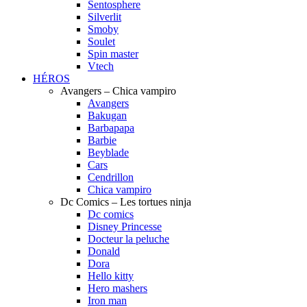
Sentosphere
Silverlit
Smoby
Soulet
Spin master
Vtech
HÉROS
Avangers – Chica vampiro
Avangers
Bakugan
Barbapapa
Barbie
Beyblade
Cars
Cendrillon
Chica vampiro
Dc Comics – Les tortues ninja
Dc comics
Disney Princesse
Docteur la peluche
Donald
Dora
Hello kitty
Hero mashers
Iron man