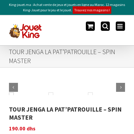
Skip
King-jouet.ma : Achat vente de jeux et jouets en ligne au Maroc. 12 magasins
to
King-Jouet pour le jeu et le jouet.
Trouvez nos magasins !
content
TOUR JENGA LA PAT’PATROUILLE – SPIN
MASTER


TOUR JENGA LA PAT’PATROUILLE – SPIN
MASTER
190.00
dhs