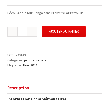
Découvrez la tour Jenga dans l’univers Pat’Patrouille.
AJOUTER AU PANIER
quantité
de
TOUR
JENGA
LA
UGS :
709143
PAT'PATROUILLE
Catégorie :
jeux de socièté
-
Étiquette :
Noël 2024
SPIN
MASTER
Description
Informations complémentaires