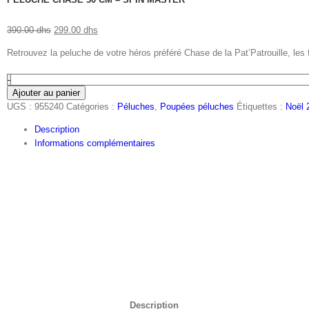
390.00
dhs
299.00
dhs
Retrouvez la peluche de votre héros préféré Chase de la Pat’Patrouille, les 
Ajouter au panier
UGS :
955240
Catégories :
Péluches
,
Poupées péluches
Étiquettes :
Noël 
Description
Informations complémentaires
Description