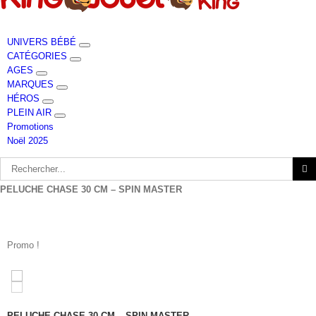
UNIVERS BÉBÉ
CATÉGORIES
AGES
MARQUES
HÉROS
PLEIN AIR
Promotions
Noël 2025
Rechercher
PELUCHE CHASE 30 CM – SPIN MASTER
Promo !
PELUCHE CHASE 30 CM – SPIN MASTER