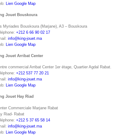
eb:
Lien Google Map
ng Jouet Bouskoura
s Myriades Bouskoura (Marjane), A3 – Bouskoura
léphone:
+212 6 66 90 02 17
ail:
info@king-jouet.ma
eb:
Lien Google Map
ng Jouet Arribat Center
ntre commercial Arribat Center 1er étage, Quartier Agdal Rabat.
léphone:
+212 537 77 20 21
ail:
info@king-jouet.ma
eb:
Lien Google Map
ng Jouet Hay Riad
nter Commerciale Marjane Rabat
y Riad- Rabat
léphone:
+212 5 37 65 58 14
ail:
info@king-jouet.ma
eb:
Lien Google Map