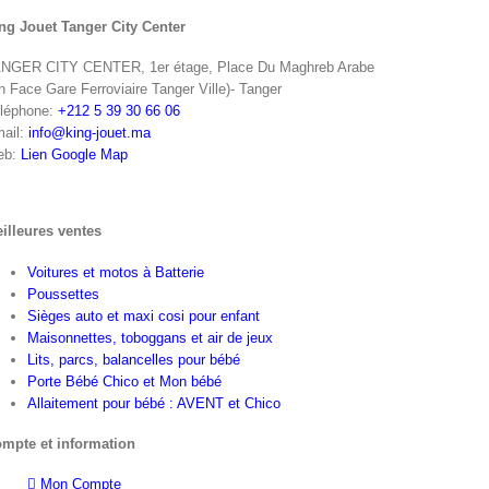
ng Jouet Tanger City Center
NGER CITY CENTER, 1er étage, Place Du Maghreb Arabe
n Face Gare Ferroviaire Tanger Ville)- Tanger
léphone:
+212 5 39 30 66 06
ail:
info@king-jouet.ma
eb:
Lien Google Map
illeures ventes
Voitures et motos à Batterie
Poussettes
Sièges auto et maxi cosi pour enfant
Maisonnettes, toboggans et air de jeux
Lits, parcs, balancelles pour bébé
Porte Bébé Chico et Mon bébé
Allaitement pour bébé : AVENT et Chico
mpte et information
Mon Compte