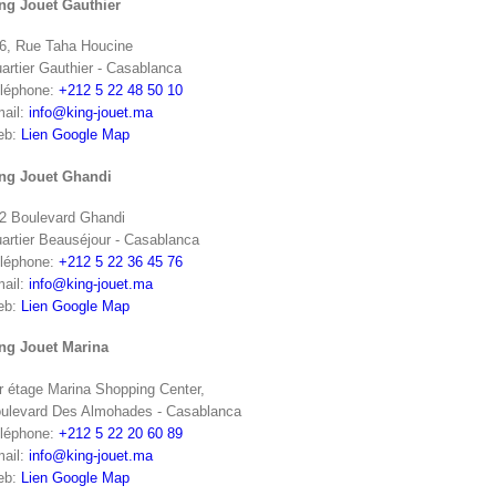
ng Jouet Gauthier
6, Rue Taha Houcine
artier Gauthier - Casablanca
léphone:
+212 5 22 48 50 10
ail:
info@king-jouet.ma
eb:
Lien Google Map
ng Jouet Ghandi
2 Boulevard Ghandi
artier Beauséjour - Casablanca
léphone:
+212 5 22 36 45 76
ail:
info@king-jouet.ma
eb:
Lien Google Map
ng Jouet Marina
r étage Marina Shopping Center,
ulevard Des Almohades - Casablanca
léphone:
+212 5 22 20 60 89
ail:
info@king-jouet.ma
eb:
Lien Google Map