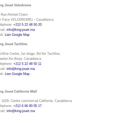
ng Jouet Velodrome
 Rue Ahmed Charci
n Face VELODROME) – Casablanca
léphone:
+212 5 22 48 50 20
ail:
info@king-jouet.ma
eb:
Lien Google Map
ng Jouet Tachfine
chfine Center, 1er étage, Bd Ibn Tachfine,
artier Ain Borja- Casablanca
léphone:
+212 5 22 48 50 11
ail:
info@king-jouet.ma
eb:
Lien Google Map
ng Jouet Californie Mall
 1029, Centre commercial Californie, Casablanca
léphone:
+212 6 66 90 05 17
ail:
info@king-jouet.ma