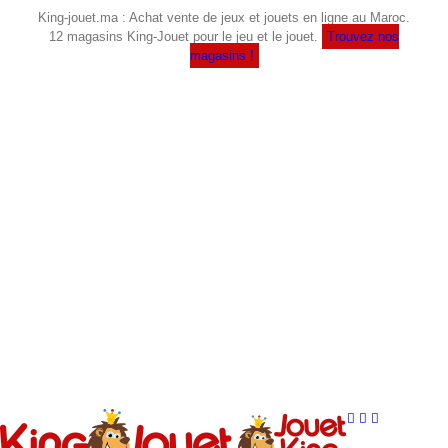
Skip
King-jouet.ma : Achat vente de jeux et jouets en ligne au Maroc.
to
12 magasins King-Jouet pour le jeu et le jouet.
Trouvez nos
content
magasins !