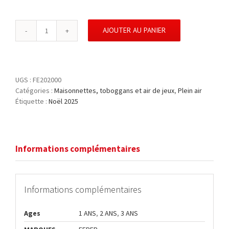
AJOUTER AU PANIER
quantité
de
HELLO
KITTY
SLIDE
UGS :
FE202000
-
Catégories :
Maisonnettes, toboggans et air de jeux
,
Plein air
FEBER
Étiquette :
Noël 2025
Informations complémentaires
Informations complémentaires
Ages
1 ANS
,
2 ANS
,
3 ANS