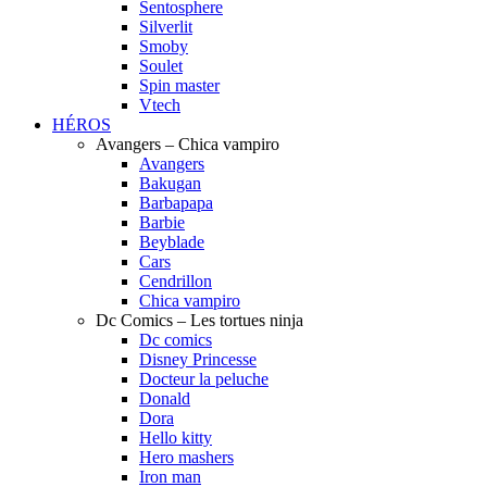
Sentosphere
Silverlit
Smoby
Soulet
Spin master
Vtech
HÉROS
Avangers – Chica vampiro
Avangers
Bakugan
Barbapapa
Barbie
Beyblade
Cars
Cendrillon
Chica vampiro
Dc Comics – Les tortues ninja
Dc comics
Disney Princesse
Docteur la peluche
Donald
Dora
Hello kitty
Hero mashers
Iron man