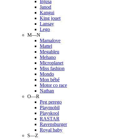
Injusa
Janod
Kangui
King jouet
Lansay
Lego
M—N
Mamalove
Mattel
Megableu
Mehano
Microplanet
Miss fashion
Mondo
Mon bébé
Motor co race
Nathan
O—R
Peg perego
Playmobil
Playskool
RASTAR
Ravensburger
Royal baby
S—Z