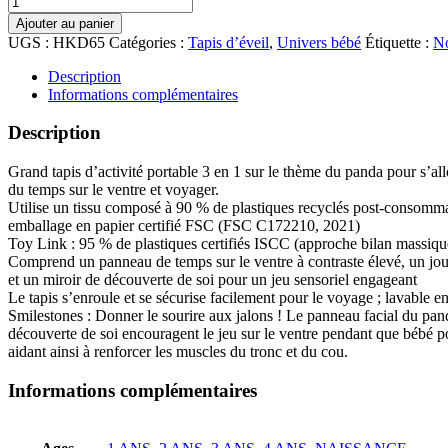
Ajouter au panier
UGS :
HKD65
Catégories :
Tapis d’éveil
,
Univers bébé
Étiquette :
No
Description
Informations complémentaires
Description
Grand tapis d’activité portable 3 en 1 sur le thème du panda pour s’all
du temps sur le ventre et voyager.
Utilise un tissu composé à 90 % de plastiques recyclés post-consommat
emballage en papier certifié FSC (FSC C172210, 2021)
Toy Link : 95 % de plastiques certifiés ISCC (approche bilan massiqu
Comprend un panneau de temps sur le ventre à contraste élevé, un jou
et un miroir de découverte de soi pour un jeu sensoriel engageant
Le tapis s’enroule et se sécurise facilement pour le voyage ; lavable e
Smilestones : Donner le sourire aux jalons ! Le panneau facial du pand
découverte de soi encouragent le jeu sur le ventre pendant que bébé p
aidant ainsi à renforcer les muscles du tronc et du cou.
Informations complémentaires