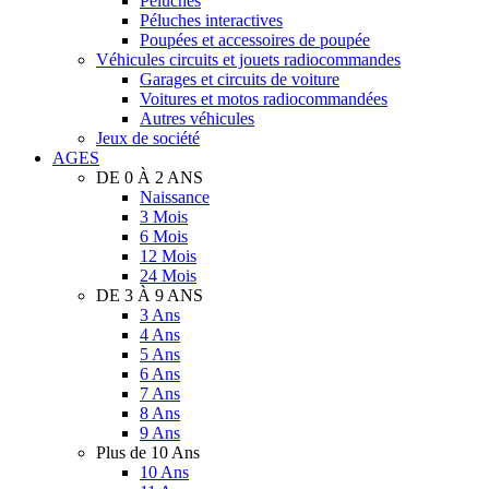
Péluches
Péluches interactives
Poupées et accessoires de poupée
Véhicules circuits et jouets radiocommandes
Garages et circuits de voiture
Voitures et motos radiocommandées
Autres véhicules
Jeux de société
AGES
DE 0 À 2 ANS
Naissance
3 Mois
6 Mois
12 Mois
24 Mois
DE 3 À 9 ANS
3 Ans
4 Ans
5 Ans
6 Ans
7 Ans
8 Ans
9 Ans
Plus de 10 Ans
10 Ans