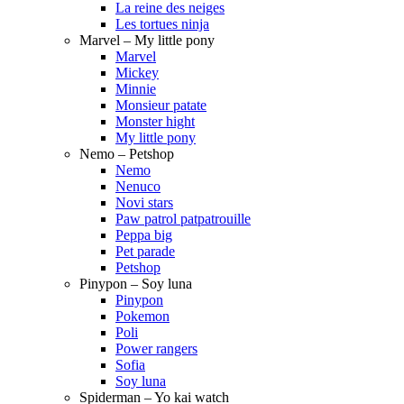
La reine des neiges
Les tortues ninja
Marvel – My little pony
Marvel
Mickey
Minnie
Monsieur patate
Monster hight
My little pony
Nemo – Petshop
Nemo
Nenuco
Novi stars
Paw patrol patpatrouille
Peppa big
Pet parade
Petshop
Pinypon – Soy luna
Pinypon
Pokemon
Poli
Power rangers
Sofia
Soy luna
Spiderman – Yo kai watch