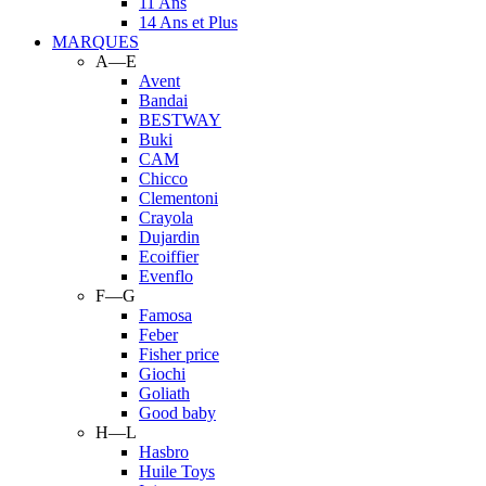
11 Ans
14 Ans et Plus
MARQUES
A—E
Avent
Bandai
BESTWAY
Buki
CAM
Chicco
Clementoni
Crayola
Dujardin
Ecoiffier
Evenflo
F—G
Famosa
Feber
Fisher price
Giochi
Goliath
Good baby
H—L
Hasbro
Huile Toys