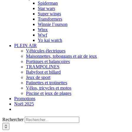
Spiderman
Star wars
Super wings
Transformers
Winnie l’ourson
Winx
Wwf
Yo kai watch
PLEIN AIR
Véhicules électriques
Maisonnettes, toboggans et air de jeux
Portiques et balançoires
TRAMPOLINES
Babyfoot et billard
Jeux de sport
Patinettes et trotinettes
Vélos, tricycles et motos
Piscine et jeux de plages
Promotions
Noël 2025
Rechercher