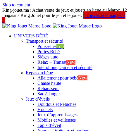
Skip to content
King-jouet.ma : Achat vente de jeux et jouets en ligne au Maroc. 12
magasins King-Jouet pour le jeu et le jouet.
Trouvez nos magasins
!
UNIVERS BÉBÉ
Transport et sécurité
Poussettes
Top
Portes Bébé
Sièges auto
Relax – Transat
New
Interphone, caméra et sécurité
Repas du bébé
Allaitement pour bébé
New
Chaise haute
Rehausseur
Sac à langer
Jeux d’éveils
Doudous et Peluches
Hochets
Jeux d’apprentissages
Mobiles et veilleuses
Tapis d’éveil
Youpala, trotteurs et porteurs