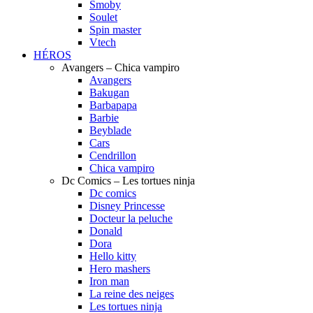
Smoby
Soulet
Spin master
Vtech
HÉROS
Avangers – Chica vampiro
Avangers
Bakugan
Barbapapa
Barbie
Beyblade
Cars
Cendrillon
Chica vampiro
Dc Comics – Les tortues ninja
Dc comics
Disney Princesse
Docteur la peluche
Donald
Dora
Hello kitty
Hero mashers
Iron man
La reine des neiges
Les tortues ninja