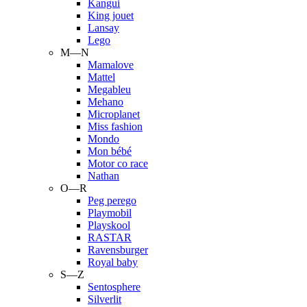
Kangui
King jouet
Lansay
Lego
M—N
Mamalove
Mattel
Megableu
Mehano
Microplanet
Miss fashion
Mondo
Mon bébé
Motor co race
Nathan
O—R
Peg perego
Playmobil
Playskool
RASTAR
Ravensburger
Royal baby
S—Z
Sentosphere
Silverlit