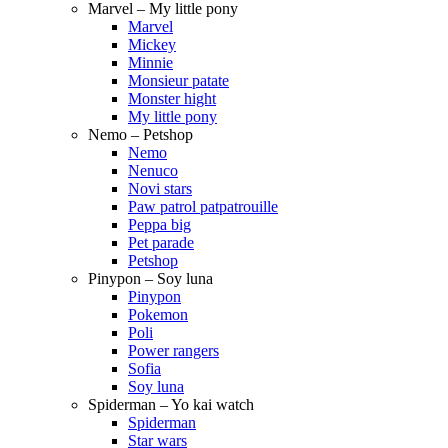
Marvel – My little pony
Marvel
Mickey
Minnie
Monsieur patate
Monster hight
My little pony
Nemo – Petshop
Nemo
Nenuco
Novi stars
Paw patrol patpatrouille
Peppa big
Pet parade
Petshop
Pinypon – Soy luna
Pinypon
Pokemon
Poli
Power rangers
Sofia
Soy luna
Spiderman – Yo kai watch
Spiderman
Star wars