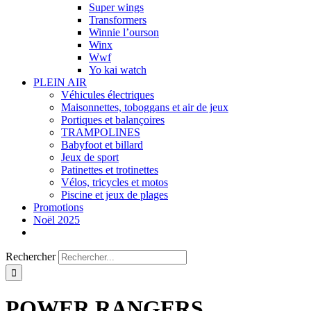
Super wings
Transformers
Winnie l’ourson
Winx
Wwf
Yo kai watch
PLEIN AIR
Véhicules électriques
Maisonnettes, toboggans et air de jeux
Portiques et balançoires
TRAMPOLINES
Babyfoot et billard
Jeux de sport
Patinettes et trotinettes
Vélos, tricycles et motos
Piscine et jeux de plages
Promotions
Noël 2025
Rechercher
POWER RANGERS