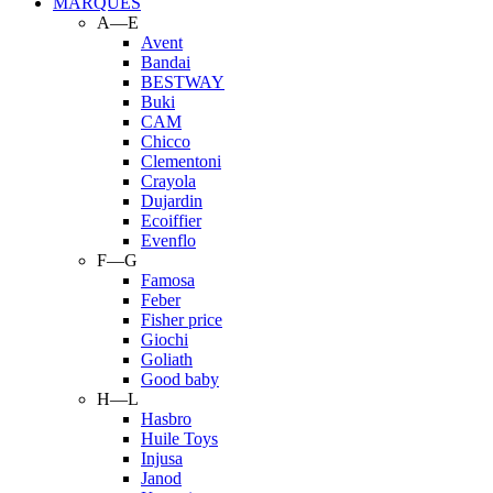
MARQUES
A—E
Avent
Bandai
BESTWAY
Buki
CAM
Chicco
Clementoni
Crayola
Dujardin
Ecoiffier
Evenflo
F—G
Famosa
Feber
Fisher price
Giochi
Goliath
Good baby
H—L
Hasbro
Huile Toys
Injusa
Janod