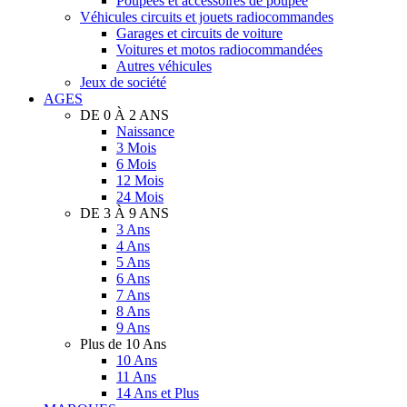
Poupées et accessoires de poupée
Véhicules circuits et jouets radiocommandes
Garages et circuits de voiture
Voitures et motos radiocommandées
Autres véhicules
Jeux de société
AGES
DE 0 À 2 ANS
Naissance
3 Mois
6 Mois
12 Mois
24 Mois
DE 3 À 9 ANS
3 Ans
4 Ans
5 Ans
6 Ans
7 Ans
8 Ans
9 Ans
Plus de 10 Ans
10 Ans
11 Ans
14 Ans et Plus