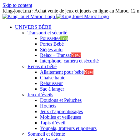
Skip to content
King-jouet.ma : Achat vente de jeux et jouets en ligne au Maroc. 12 m
UNIVERS BÉBÉ
Transport et sécurité
Poussettes
Top
Portes Bébé
Sièges auto
Relax – Transat
New
Interphone, caméra et sécurité
Repas du bébé
Allaitement pour bébé
New
Chaise haute
Rehausseur
Sac à langer
Jeux d’éveils
Doudous et Peluches
Hochets
Jeux d’apprentissages
Mobiles et veilleuses
Tapis d’éveil
Youpala, trotteurs et porteurs
Sommeil et détente
Balancelles