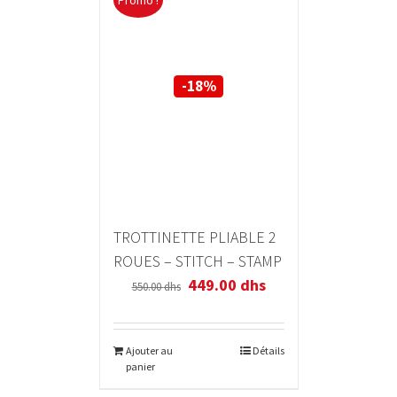
Promo !
-18%
TROTTINETTE PLIABLE 2
ROUES – STITCH – STAMP
449.00
dhs
550.00
dhs
Ajouter au
Détails
panier