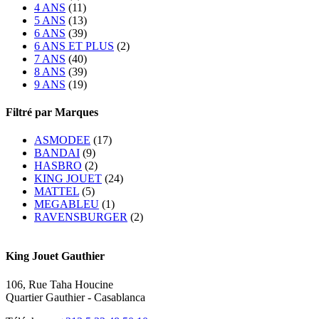
4 ANS
(11)
5 ANS
(13)
6 ANS
(39)
6 ANS ET PLUS
(2)
7 ANS
(40)
8 ANS
(39)
9 ANS
(19)
Filtré par Marques
ASMODEE
(17)
BANDAI
(9)
HASBRO
(2)
KING JOUET
(24)
MATTEL
(5)
MEGABLEU
(1)
RAVENSBURGER
(2)
King Jouet Gauthier
106, Rue Taha Houcine
Quartier Gauthier - Casablanca