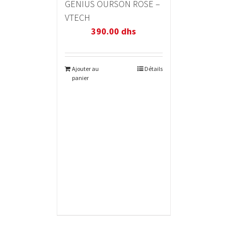
GENIUS OURSON ROSE –
VTECH
390.00
dhs
Ajouter au
Détails
panier